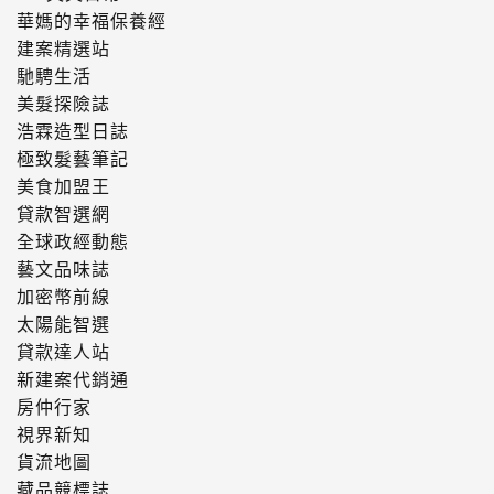
華媽的幸福保養經
建案精選站
馳騁生活
美髮探險誌
浩霖造型日誌
極致髮藝筆記
美食加盟王
貸款智選網
全球政經動態
藝文品味誌
加密幣前線
太陽能智選
貸款達人站
新建案代銷通
房仲行家
視界新知
貨流地圖
藏品競標誌