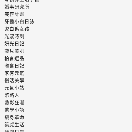
婚事研究所
笑容計畫
牙醫小白日誌
瓷白系女孩
光感時刻
妍光日記
奕見美肌
柏言選品
瀚食日記
家有元氣
慢活美學
元氣小站
幣路人
幣影狂潮
幣學小語
瘦身革命
築感生活