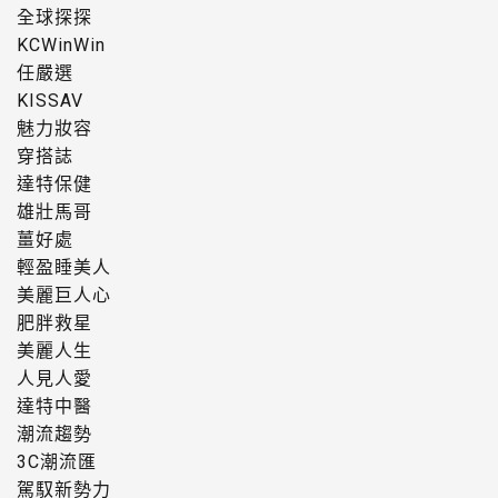
全球探探
KCWinWin
任嚴選
KISSAV
魅力妝容
穿搭誌
達特保健
雄壯馬哥
薑好處
輕盈睡美人
美麗巨人心
肥胖救星
美麗人生
人見人愛
達特中醫
潮流趨勢
3C潮流匯
駕馭新勢力