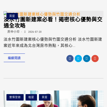
買屋
淡水竹圍新建案必看！揭密核心優勢與交
通全攻略
房仲小珍
2026-07-20
淡水竹圍新建案核心優勢與竹圍交通分析 淡水竹圍新建
案近年來成為北台灣房市熱點，其核心...
繼續閱讀
實價登錄
租屋
買屋